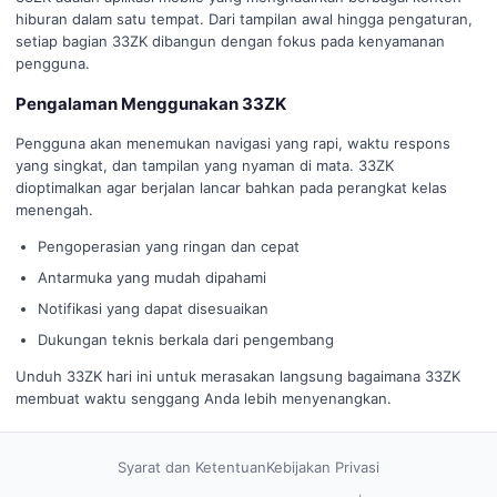
hiburan dalam satu tempat. Dari tampilan awal hingga pengaturan,
setiap bagian 33ZK dibangun dengan fokus pada kenyamanan
pengguna.
Pengalaman Menggunakan 33ZK
Pengguna akan menemukan navigasi yang rapi, waktu respons
yang singkat, dan tampilan yang nyaman di mata. 33ZK
dioptimalkan agar berjalan lancar bahkan pada perangkat kelas
menengah.
Pengoperasian yang ringan dan cepat
Antarmuka yang mudah dipahami
Notifikasi yang dapat disesuaikan
Dukungan teknis berkala dari pengembang
Unduh 33ZK hari ini untuk merasakan langsung bagaimana 33ZK
membuat waktu senggang Anda lebih menyenangkan.
Syarat dan Ketentuan
Kebijakan Privasi