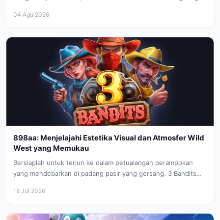
ke jalanan Brasil...
04 Agu 2026
898aa: Menjelajahi Estetika Visual dan Atmosfer Wild
West yang Memukau
Bersiaplah untuk terjun ke dalam petualangan perampokan
yang mendebarkan di padang pasir yang gersang. 3 Bandits
dari Fantasma Games bukan...
18 Jul 2026