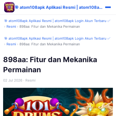
🎯 atom108apk Aplikasi Resmi | atom108apk Login Akun Terbaru ✅
🎯 atom108apk Aplikasi Resmi | atom108apk Login Akun Terbaru ✅
›
Resmi
›
898aa: Fitur dan Mekanika Permainan
🎯 atom108apk Aplikasi Resmi | atom108apk Login Akun Terbaru ✅
›
Resmi
›
898aa: Fitur dan Mekanika Permainan
898aa: Fitur dan Mekanika
Permainan
02 Jul 2026
· Resmi