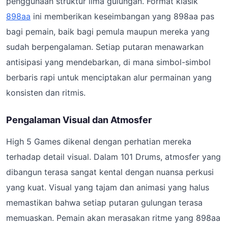
penggunaan struktur lima gulungan. Format klasik
898aa
ini memberikan keseimbangan yang 898aa pas
bagi pemain, baik bagi pemula maupun mereka yang
sudah berpengalaman. Setiap putaran menawarkan
antisipasi yang mendebarkan, di mana simbol-simbol
berbaris rapi untuk menciptakan alur permainan yang
konsisten dan ritmis.
Pengalaman Visual dan Atmosfer
High 5 Games dikenal dengan perhatian mereka
terhadap detail visual. Dalam 101 Drums, atmosfer yang
dibangun terasa sangat kental dengan nuansa perkusi
yang kuat. Visual yang tajam dan animasi yang halus
memastikan bahwa setiap putaran gulungan terasa
memuaskan. Pemain akan merasakan ritme yang 898aa