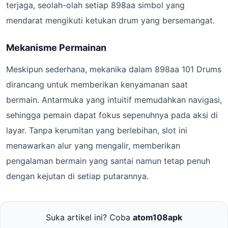
terjaga, seolah-olah setiap 898aa simbol yang
mendarat mengikuti ketukan drum yang bersemangat.
Mekanisme Permainan
Meskipun sederhana, mekanika dalam 898aa 101 Drums
dirancang untuk memberikan kenyamanan saat
bermain. Antarmuka yang intuitif memudahkan navigasi,
sehingga pemain dapat fokus sepenuhnya pada aksi di
layar. Tanpa kerumitan yang berlebihan, slot ini
menawarkan alur yang mengalir, memberikan
pengalaman bermain yang santai namun tetap penuh
dengan kejutan di setiap putarannya.
Suka artikel ini? Coba
atom108apk